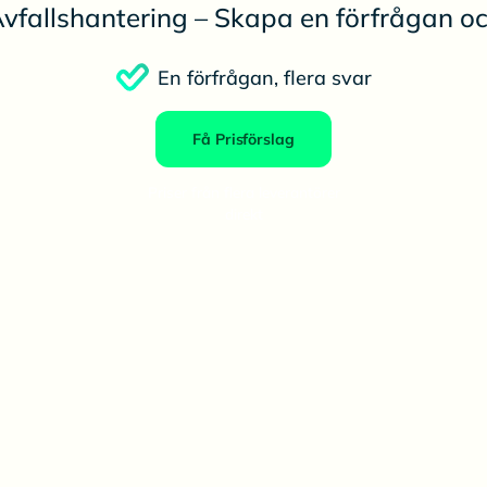
vfallshantering – Skapa en förfrågan och 
En förfrågan, flera svar
Få Prisförslag
Priser från flera leverantörer
direkt