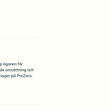
pp ögonen för
åde omsättning och
nager på PreZero.