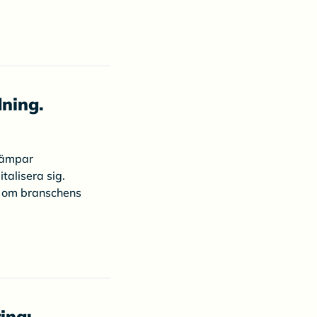
dning.
 kämpar
talisera sig.
r om branschens
ing: