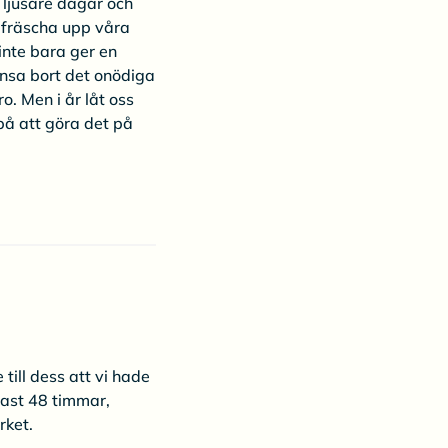
 ljusare dagar och
 fräscha upp våra
inte bara ger en
ensa bort det onödiga
o. Men i år låt oss
på att göra det på
 till dess att vi hade
dast 48 timmar,
rket.