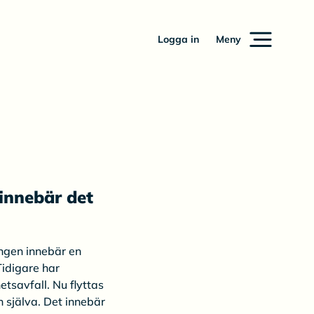
Logga in
Meny
 innebär det
ingen innebär en
Tidigare har
savfall. Nu flyttas
n själva. Det innebär