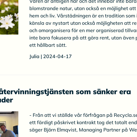
Våren är äntligen här och det innebär inte bara
blomstrande natur, utan också en möjlighet att
hem och liv. Vårstädningen är en tradition som 
känsla av nystart utan också möjligheten att r
och omorganisera för en mer organiserad tillvar
inte bara fokusera på att göra rent, utan även 
ett hållbart sätt.
Julia | 2024-04-17
 återvinningstjänsten som sänker era
ader
- Från att vi ställde vår förfrågan på Recycla.se
ett färdigt påskrivet kontrakt tog det totalt en
säger Björn Elmqvist, Managing Partner på We