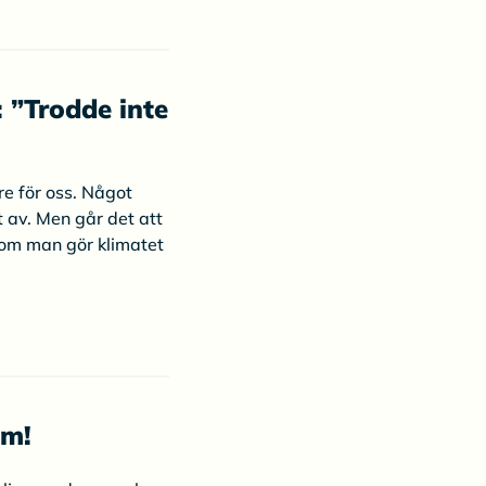
: ”Trodde inte
re för oss. Något
 av. Men går det att
som man gör klimatet
em!