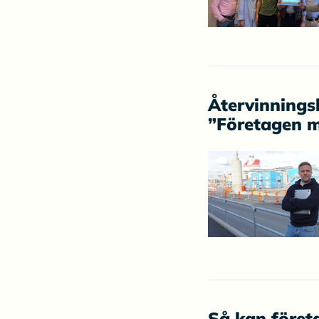
Återvinnings
”Företagen må
Så kan föret