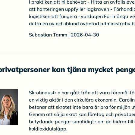
i praktiken att ni behöver: - Hitta en avfallslev
att hanteringen uppfyller lagkraven - Förhandla 
logistiken att fungera i vardagen För många v
detta en ny och ibland oväntad administrativ b
Sebastian Tamm | 2026-04-30
privatpersoner kan tjäna mycket peng
Skrotindustrin har gått från att vara föremål för
en viktig aktör i den cirkulära ekonomin. Caroli
betonar att skrotet inte bara är bra för miljön 
Genom att sälja skrot kan företag och privatpe
betydande pengar samtidigt som de bidrar till 
koldioxidutsläpp.