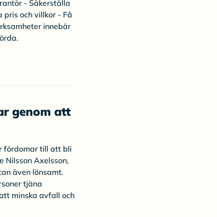
erantör - Säkerställa
pris och villkor - Få
erksamheter innebär
örda.
ar genom att
 fördomar till att bli
ne Nilsson Axelsson,
utan även lönsamt.
rsoner tjäna
att minska avfall och