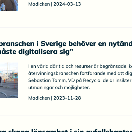
Madicken | 2024-03-13
branschen i Sverige behöver en nytän
ste digitalisera sig”
I en värld där tid och resurser är begränsade,
återvinningsbranschen fortfarande med att digi
Sebastian Tamm, VD på Recycla, delar insikte
utmaningar och möjligheter.
Madicken | 2023-11-28
ag skapa lönsamhet i sin avfallshanter