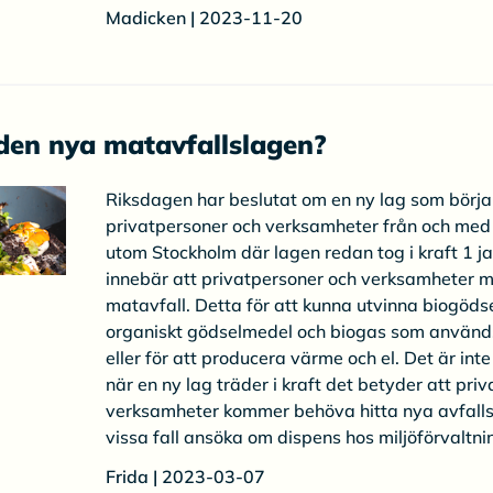
Madicken | 2023-11-20
den nya matavfallslagen?
Riksdagen har beslutat om en ny lag som börja 
privatpersoner och verksamheter från och med
utom Stockholm där lagen redan tog i kraft 1 j
innebär att privatpersoner och verksamheter m
matavfall. Detta för att kunna utvinna biogödse
organiskt gödselmedel och biogas som används 
eller för att producera värme och el. Det är int
när en ny lag träder i kraft det betyder att pri
verksamheter kommer behöva hitta nya avfallslö
vissa fall ansöka om dispens hos miljöförvaltni
Frida | 2023-03-07