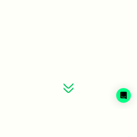
Sveriges avfallsbolag samlade