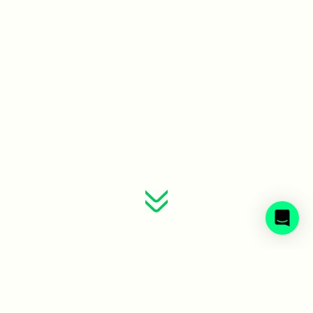
Sveriges avfallsbolag samlade