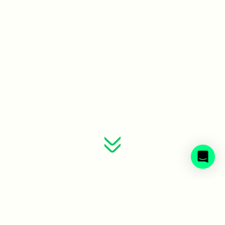
Sveriges avfallsbolag samlade