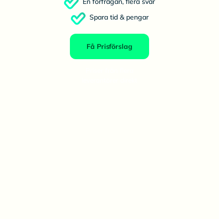
En förfrågan, flera svar
Spara tid & pengar
Få Prisförslag
Priser från flera
leverantörer direkt