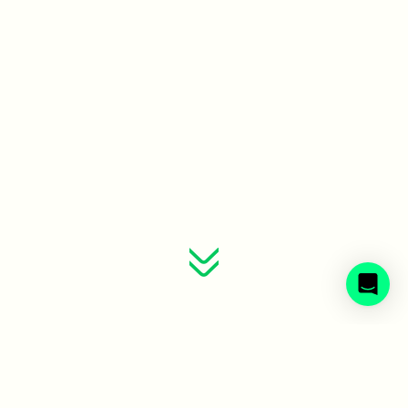
Sveriges avfallsbolag samlade