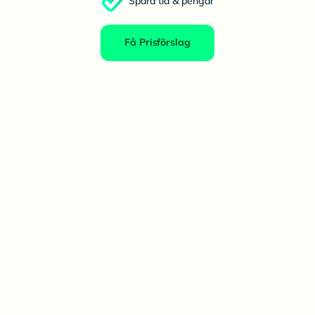
Spara tid & pengar
Få Prisförslag
Priser från flera
leverantörer direkt