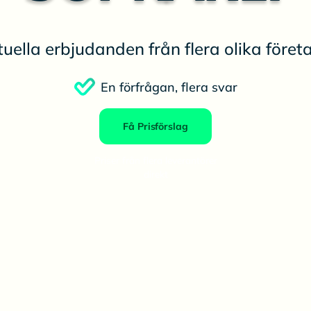
uella erbjudanden från flera olika före
En förfrågan, flera svar
Få Prisförslag
Priser från flera leverantörer
direkt