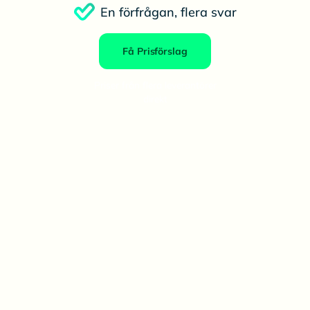
En förfrågan, flera svar
Få Prisförslag
Priser från flera leverantörer
direkt