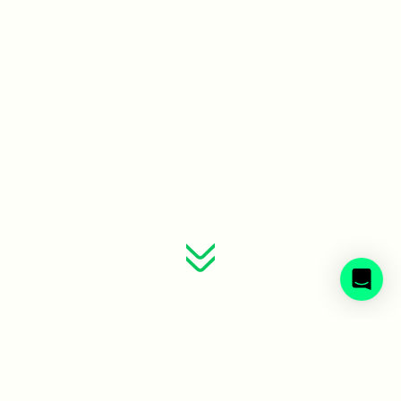
Sveriges avfallsbolag samlade