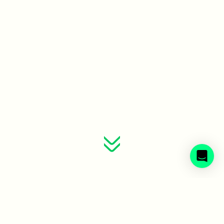
Sveriges avfallsbolag samlade