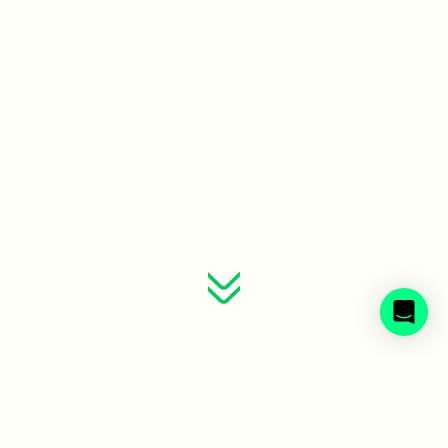
Sveriges avfallsbolag samlade