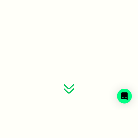
Sveriges avfallsbolag samlade