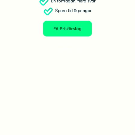
En förfrågan, flera svar
Spara tid & pengar
Få Prisförslag
Priser från flera
leverantörer direkt