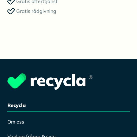
Gratis offerttjänst
Gratis rådgivning
®
Recycla
Om oss
Vanliga frågor & svar