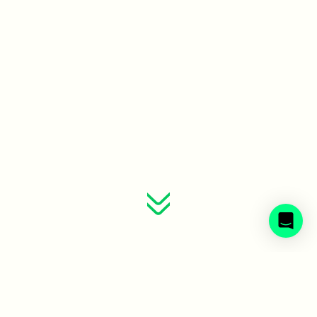
Sveriges avfallsbolag samlade