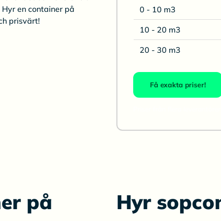
 Hyr en container på
0 - 10 m3
ch prisvärt!
10 - 20 m3
20 - 30 m3
Få exakta priser!
Priser från flera leverantörer
ner på
Hyr sopco