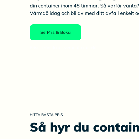
din container inom 48 timmar. Så varför vänta?
Värmdö idag och bli av med ditt avfall enkelt o
Se Pris & Boka
Priser från flera leverantörer direkt
HITTA BÄSTA PRIS
Så hyr du contai