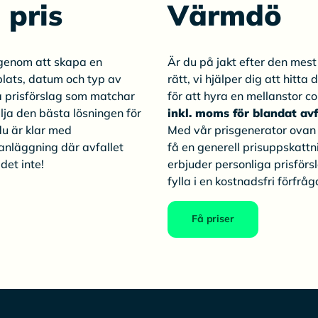
 pris
Värmdö
genom att skapa en
Är du på jakt efter den mes
plats, datum och typ av
rätt, vi hjälper dig att hitta
ga prisförslag som matchar
för att hyra en mellanstor 
lja den bästa lösningen för
inkl. moms för blandat avf
 du är klar med
Med vår prisgenerator ovan k
 anläggning där avfallet
få en generell prisuppskattn
det inte!
erbjuder personliga prisför
fylla i en kostnadsfri förfråga
Få priser