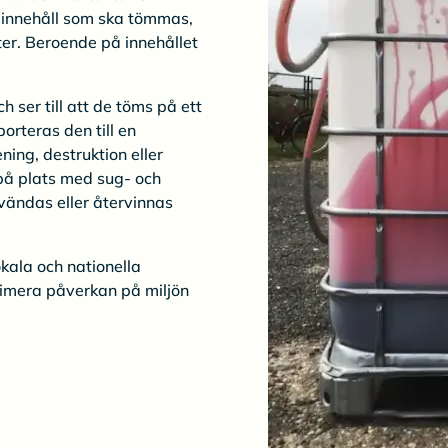
v innehåll som ska tömmas,
ster. Beroende på innehållet
ser till att de töms på ett
orteras den till en
ing, destruktion eller
 på plats med sug- och
vändas eller återvinnas
lokala och nationella
nimera påverkan på miljön