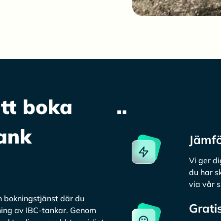
att boka
..
ank
Jämfö
Vi ger d
du har s
via vår 
h bokningstjänst där du
Grati
mning av IBC-tankar. Genom