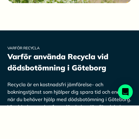
VARFÖR RECYCLA
Varför använda Recycla vid
dödsbotömning i Göteborg
Recycla är en kostnadsfri jämförelse- och
bokningstjänst som hjälper dig spara tid och energi
när du behöver hjälp med dödsbotömning i Göteborg.
Vi erbjuder en plattform där du kan jämföra lokala
företags priser, omdömen och lösningar för tömning,
bortforsling, städning med mera.
Recycla hjälper dig snabbt, enkelt och hållbart.