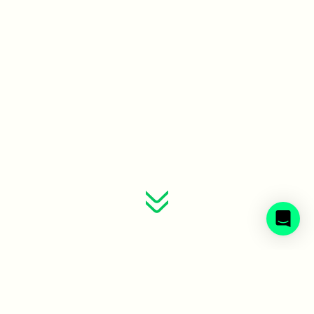
Sveriges avfallsbolag samlade