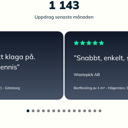
1 143
Uppdrag senaste månaden
tt klaga på.
”Snabbt, enkelt, 
Dennis”
Wastepick AB
or) - Göteborg
Bortforsling av 1 m³ - Hägersten,