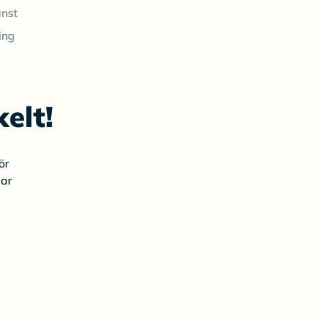
änst
ing
elt!
ör
gar