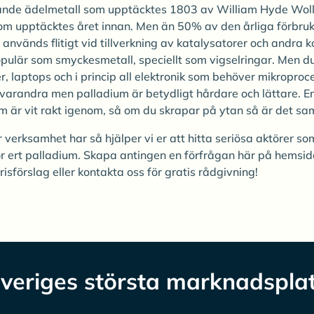
rande ädelmetall som upptäcktes 1803 av William Hyde Wol
som upptäcktes året innan. Men än 50% av den årliga förbru
h används flitigt vid tillverkning av katalysatorer och andra
populär som smyckesmetall, speciellt som vigselringar. Men d
r, laptops och i princip all elektronik som behöver mikroproc
a varandra men palladium är betydligt hårdare och lättare.
m är vit rakt igenom, så om du skrapar på ytan så är det s
verksamhet har så hjälper vi er att hitta seriösa aktörer so
för ert palladium. Skapa antingen en förfrågan här på hemsid
risförslag eller kontakta oss för gratis rådgivning!
veriges största marknadspla