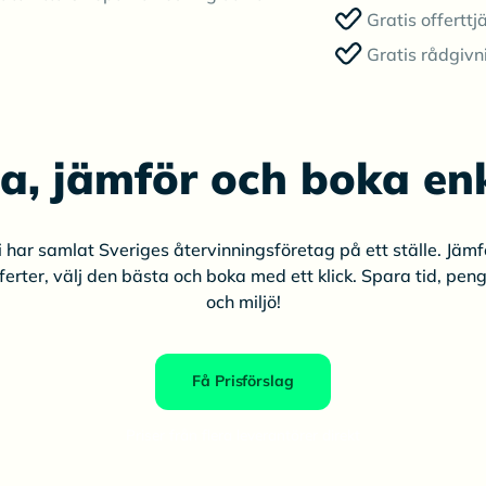
Gratis offerttj
Gratis rådgivn
ta, jämför och boka enk
i har samlat Sveriges återvinningsföretag på ett ställe. Jämf
ferter, välj den bästa och boka med ett klick. Spara tid, pen
och miljö!
Få Prisförslag
Priser från flera leverantörer direkt