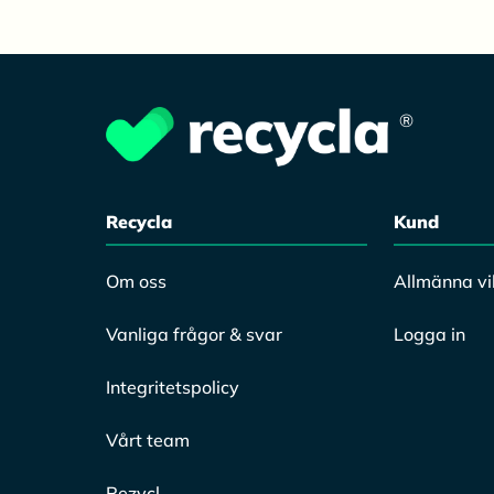
®
Recycla
Kund
Om oss
Allmänna vil
Vanliga frågor & svar
Logga in
Integritetspolicy
Vårt team
Rezycl