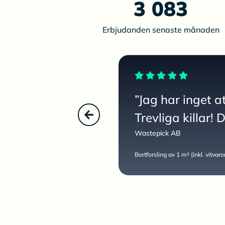
3 083
Erbjudanden senaste månaden
”Jag har inget a
Trevliga killar! 
Wastepick AB
Bortforsling av 1 m³ (inkl. vitvar