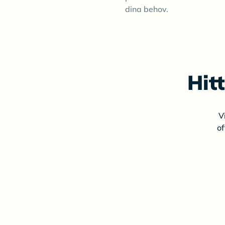
dina behov.
Hit
V
of