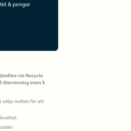
tid & pengar
jämföra via Recycla
å återvinning inom 5
t välja mellan för att
kvalitet
kunder