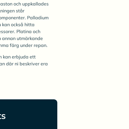
laston och uppkallades
kningen står
 komponenter. Palladium
u kan också hitta
essorer. Platina och
 En annan utmärkande
amma färg under repan.
m kan erbjuda ett
an där ni beskriver era
ts