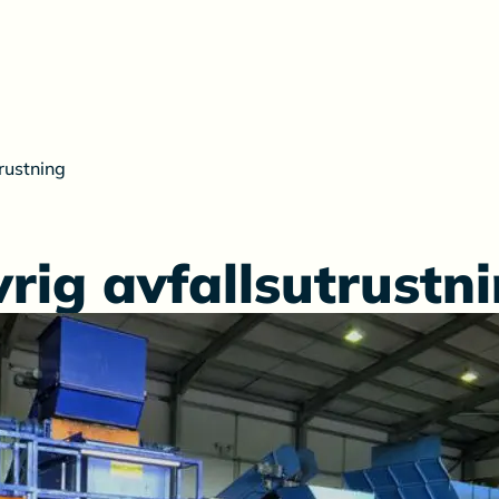
rustning
rig avfallsutrustn