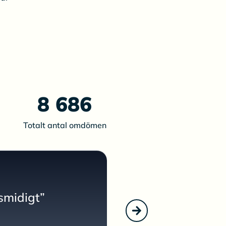
8 686
Totalt antal omdömen
”Fick kontakt och
smidigt”
som var till hjälp 