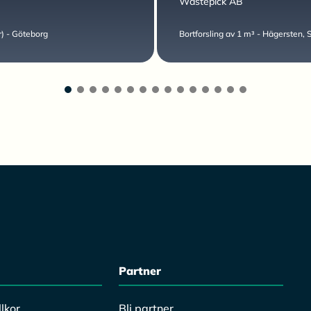
Wastepick AB
or) - Göteborg
Bortforsling av 1 m³ - Hägersten,
Partner
lkor
Bli partner