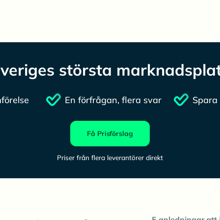
veriges största marknadspla
förelse
En förfrågan, flera svar
Spara 
Få Prisförslag
Priser från flera leverantörer direkt
5 anledningar att 