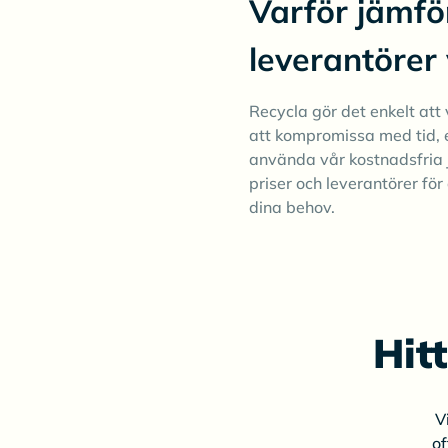
Varför jämfö
leverantörer
Recycla gör det enkelt att v
att kompromissa med tid, 
använda vår kostnadsfria 
priser och leverantörer för 
dina behov.
Hit
V
of