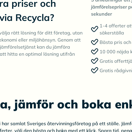
ra priser och
jämförelsepriser p
sekunder
 via Recycla?
1-4 offerter at
älja rätt lösning för ditt företag, utan
säkerställa
ekonomi eller miljöhänsyn. Genom att
Bästa pris och 
jämförelsetjänst kan du jämföra
10 000 nöjda 
att hitta en optimal lösning utifrån
Gratis offerttj
Gratis rådgivn
ta, jämför och boka enk
i har samlat Sveriges återvinningsföretag på ett ställe. Jämf
ferter, välj den bästa och boka med ett klick. Spara tid, pen