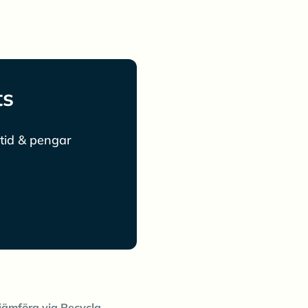
ts
tid & pengar
jämföra via Recycla