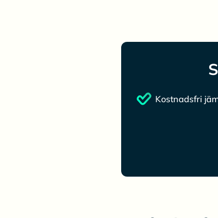
S
Kostnadsfri jäm