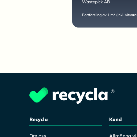
Wastepick AB
Bortforsling av 1 m³ (inkl. vitvar
®
Recycla
Kund
Om oss
Allmänna vil