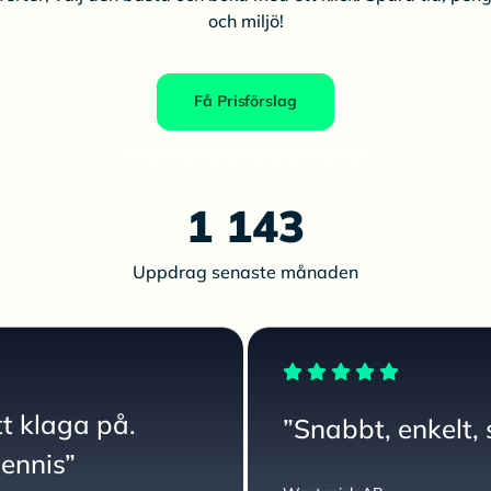
och miljö!
Få Prisförslag
Priser från flera leverantörer direkt
1 143
Uppdrag senaste månaden
tt klaga på.
”Snabbt, enkelt, 
Dennis”