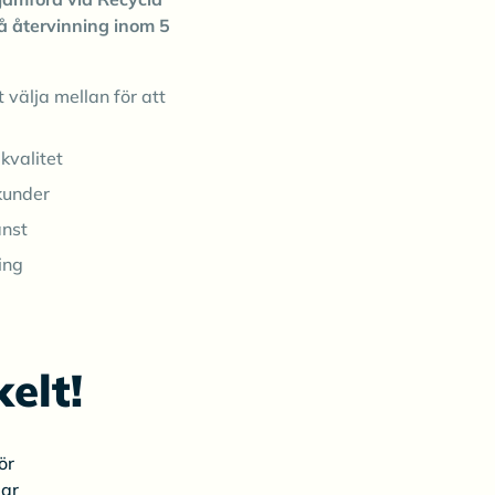
å återvinning inom 5
t välja mellan för att
kvalitet
kunder
änst
ing
elt!
ör
gar