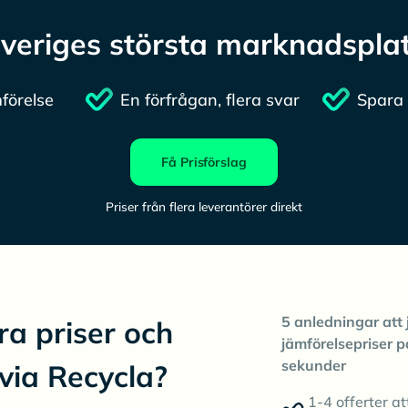
veriges största marknadspla
förelse
En förfrågan, flera svar
Spara 
Få Prisförslag
Priser från flera leverantörer direkt
5 anledningar att 
ra priser och
jämförelsepriser p
sekunder
 via Recycla?
1-4 offerter at