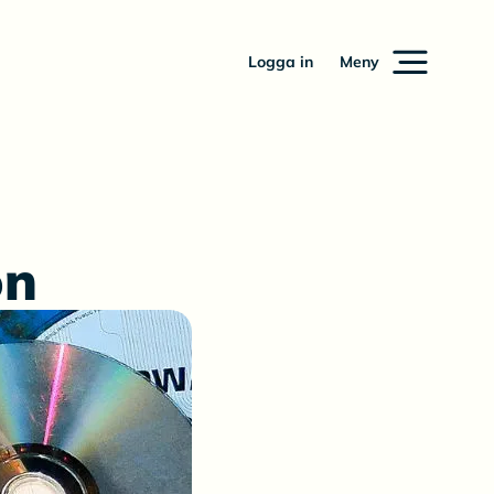
Logga in
Meny
on