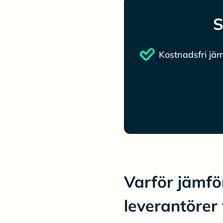
S
Kostnadsfri jäm
Varför jämfö
leverantörer