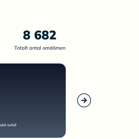
8 682
Totalt antal omdömen
”Förlöpte utan pr
MNN RECYCLING AB
at avfall
Hämtning av byggsäckar med fylln