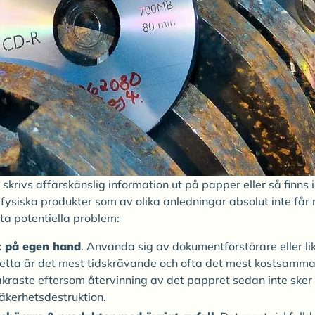
g skrivs affärskänslig information ut på papper eller så finns
 fysiska produkter som av olika anledningar absolut inte får
tta potentiella problem:
t på egen hand
. Använda sig av dokumentförstörare eller l
etta är det mest tidskrävande och ofta det mest kostsamma a
kraste eftersom återvinning av det pappret sedan inte sker
säkerhetsdestruktion.