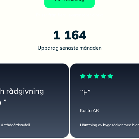
Priser från flera leverantörer direkt
1 164
Uppdrag senaste månaden
ch rådgivning
”F”
p ”
Kasta AB
 & trädgårdsavfall
Hämtning av byggsäckar med bland