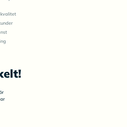
kvalitet
kunder
änst
ing
elt!
ör
gar