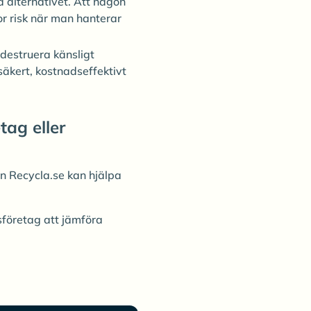
da alternativet. Att någon
or risk när man hanterar
 destruera känsligt
 säkert, kostnadseffektivt
tag eller
n Recycla.se kan hjälpa
sföretag att jämföra