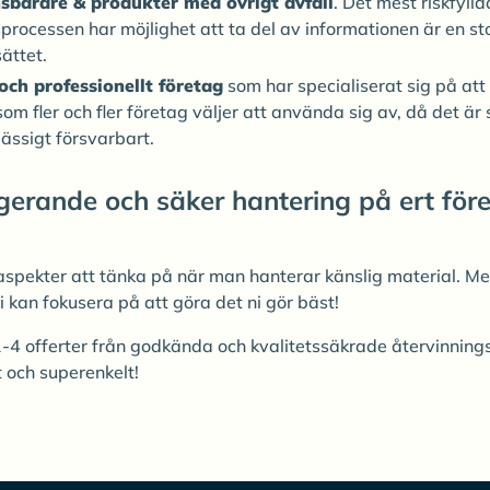
sbärare & produkter med övrigt avfall
. Det mest riskfyll
sprocessen har möjlighet att ta del av informationen är en st
ättet.
och professionellt företag
som har specialiserat sig på att
som fler och fler företag väljer att använda sig av, då det är
ässigt försvarbart.
gerande och säker hantering på ert före
aspekter att tänka på när man hanterar känslig material. Me
i kan fokusera på att göra det ni gör bäst!
 1-4 offerter från godkända och kvalitetssäkrade återvinning
t och superenkelt!