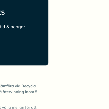
ts
tid & pengar
jämföra via Recycla
å återvinning inom 5
t välja mellan för att