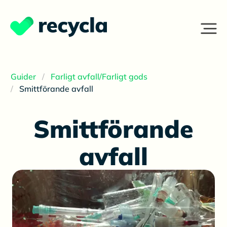
Guider
Farligt avfall/Farligt gods
Smittförande avfall
Smittförande
avfall