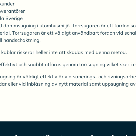
ekunder
everantörer
la Sverige
id dammsugning i utomhusmiljö. Torrsugaren är ett fordon s
erial. Torrsugaren är ett väldigt användbart fordon vid sch
ill handschaktning.
kablar riskerar heller inte att skadas med denna metod.
effektivt och snabbt utföras genom torrsugning vilket sker i e
gning är väldigt effektiv är vid sanerings- och rivningsarb
dar eller vid inblåsning av nytt material samt uppsugning av