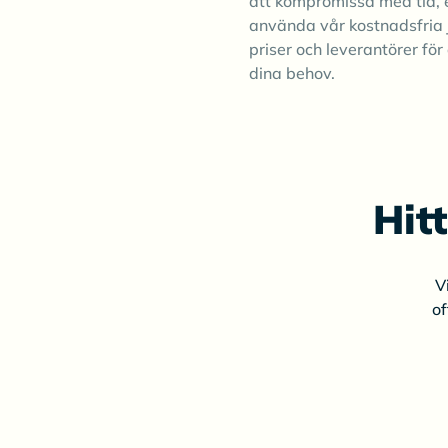
att kompromissa med tid, 
använda vår kostnadsfria 
priser och leverantörer för 
dina behov.
Hit
V
of