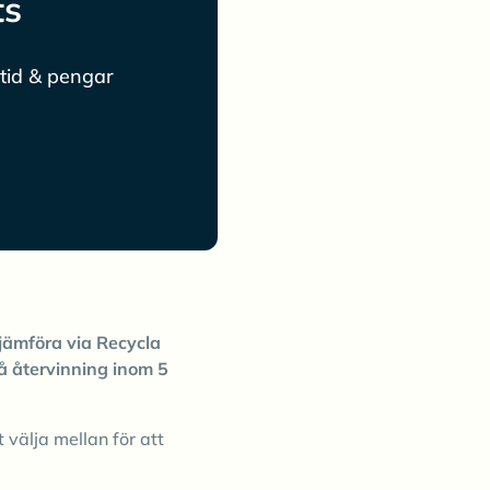
ts
tid & pengar
jämföra via Recycla
å återvinning inom 5
t välja mellan för att