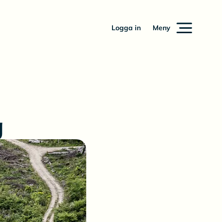
Logga in
Meny
g