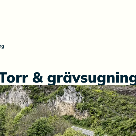
ng
Torr & grävsugnin