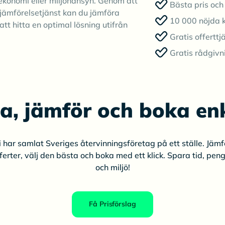
ekonomi eller miljöhänsyn. Genom att
Bästa pris och 
jämförelsetjänst kan du jämföra
10 000 nöjda 
att hitta en optimal lösning utifrån
Gratis offerttj
Gratis rådgivn
ta, jämför och boka enk
i har samlat Sveriges återvinningsföretag på ett ställe. Jämf
ferter, välj den bästa och boka med ett klick. Spara tid, pen
och miljö!
Få Prisförslag