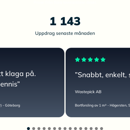
Priser från flera leverantörer direkt
1 143
Uppdrag senaste månaden
tt klaga på.
”Snabbt, enkelt, 
Dennis”
Wastepick AB
or) - Göteborg
Bortforsling av 1 m³ - Hägersten,