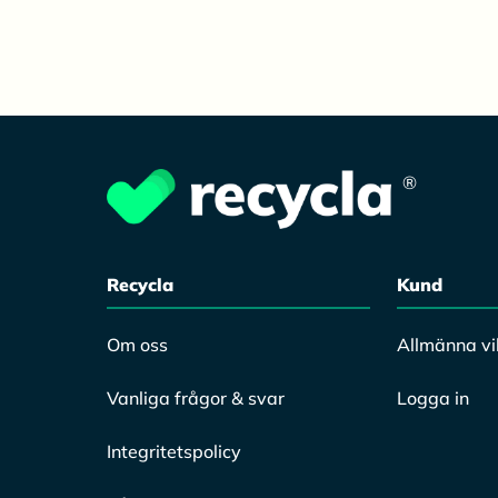
®
Recycla
Kund
Om oss
Allmänna vil
Vanliga frågor & svar
Logga in
Integritetspolicy