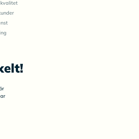
kvalitet
kunder
änst
ing
elt!
ör
gar