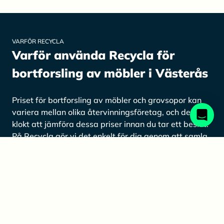
VARFÖR RECYCLA
Varför använda Recycla för
bortforsling av möbler i Västerås
Priset för bortforsling av möbler och grovsopor kan
variera mellan olika återvinningsföretag, och det är
klokt att jämföra dessa priser innan du tar ett beslut.
På Recycla gör vi det enkelt för dig genom att samla
allt på en och samma plats, så att du slipper lägga
ner tid och energi på att söka igenom olika företag. Vi
erbjuder en smidig plattform där du kan skapa en
kostnadsfri förfrågan om bortforsling av möbler eller
grovsopor i Västerås. Med Recycla kan du enkelt
hitta det bästa alternativet för att ta hand om ditt
avfall och möbler på ett miljövänligt sätt.