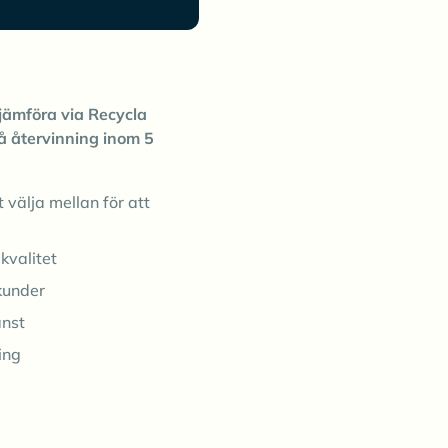
jämföra via Recycla
å återvinning inom 5
t välja mellan för att
kvalitet
kunder
änst
ing