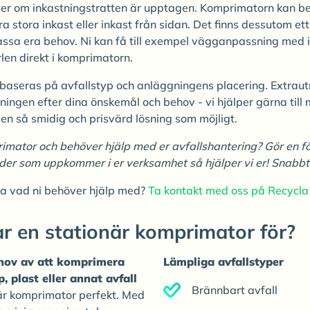
eller om inkastningstratten är upptagen. Komprimatorn kan be
a stora inkast eller inkast från sidan. Det finns dessutom et
passa era behov. Ni kan få till exempel vägganpassning med 
rlen direkt i komprimatorn.
 baseras på avfallstyp och anläggningens placering. Extrau
ningen efter dina önskemål och behov - vi hjälper gärna till 
r en så smidig och prisvärd lösning som möjligt.
rimator och behöver hjälp med er avfallshantering? Gör en f
 som uppkommer i er verksamhet så hjälper vi er! Snabbt, 
öra vad ni behöver hjälp med?
Ta kontakt med oss på Recycla
r en stationär komprimator för?
hov av att komprimera
Lämpliga avfallstyper
 plast eller annat avfall
Brännbart avfall
är komprimator perfekt. Med