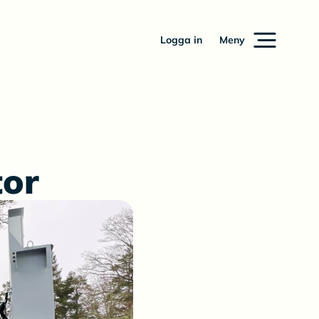
Logga in
Meny
tor