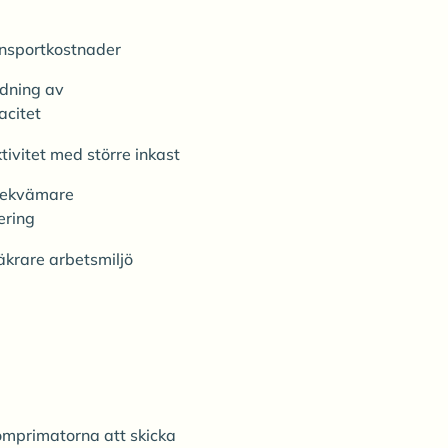
nsportkostnader
dning av
acitet
ivitet med större inkast
bekvämare
ering
äkrare arbetsmiljö
mprimatorna att skicka