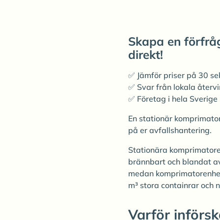
Skapa en förfråg
direkt!
✅ Jämför priser på 30 s
✅ Svar från lokala återv
✅ Företag i hela Sverige
En stationär komprimator 
på er avfallshantering.
Stationära komprimatorer
brännbart och blandat av
medan komprimatorenhete
m³ stora containrar och n
Varför införs