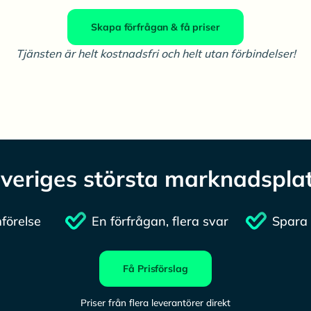
Skapa förfrågan & få priser
Tjänsten är helt kostnadsfri och helt utan förbindelser!
veriges största marknadspla
förelse
En förfrågan, flera svar
Spara 
Få Prisförslag
Priser från flera leverantörer direkt