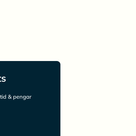
ts
tid & pengar