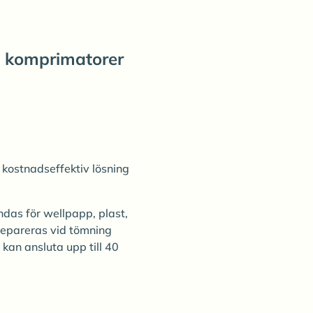
ra komprimatorer
n kostnadseffektiv lösning
ndas för wellpapp, plast,
separeras vid tömning
an ansluta upp till 40