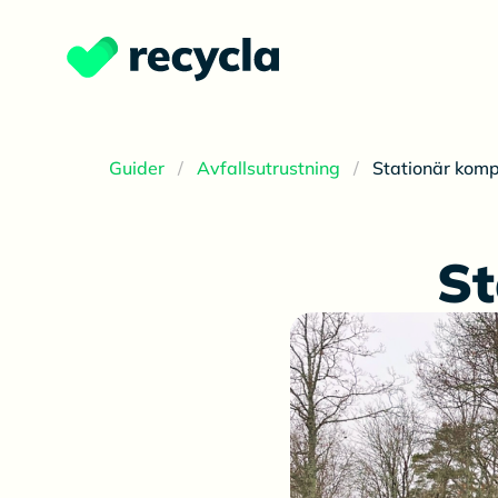
Guider
Avfallsutrustning
Stationär kom
St