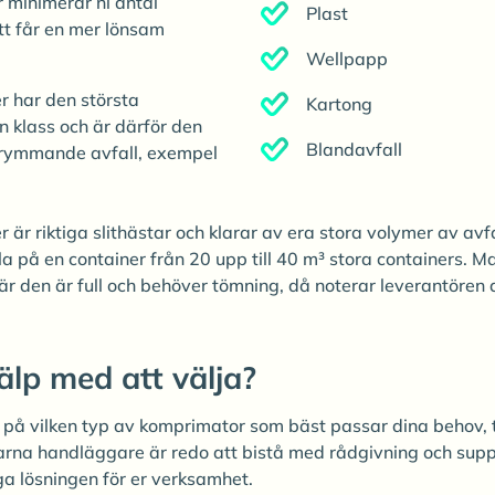
 minimerar ni antal
Plast
tt får en mer lönsam
Wellpapp
r har den största
Kartong
n klass och är därför den
Blandavfall
skrymmande avfall, exempel
är riktiga slithästar och klarar av era stora volymer av avf
a på en container från 20 upp till 40 m³ stora containers. M
när den är full och behöver tömning, då noterar leverantören 
älp med att välja?
på vilken typ av komprimator som bäst passar dina behov, 
arna handläggare är redo att bistå med rådgivning och suppo
ga lösningen för er verksamhet.