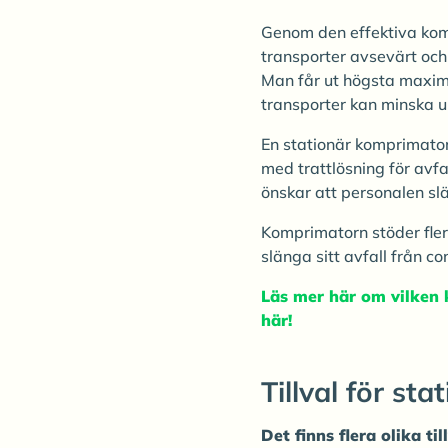
Genom den effektiva kom
transporter avsevärt oc
Man får ut högsta maxima
transporter kan minska u
En stationär komprimato
med trattlösning för av
önskar att personalen sl
Komprimatorn stöder fler
slänga sitt avfall från co
Läs mer här om vilken
här!
Tillval för st
Det finns flera olika ti