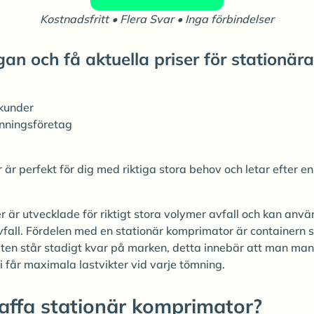
Kostnadsfritt • Flera Svar • Inga förbindelser
an och få aktuella priser för stationä
ekunder
inningsföretag
är perfekt för dig med riktiga stora behov och letar efter e
 är utvecklade för riktigt stora volymer avfall och kan anvä
fall. Fördelen med en stationär komprimator är containern 
n står stadigt kvar på marken, detta innebär att man man k
i får maximala lastvikter vid varje tömning.
kaffa stationär komprimator?