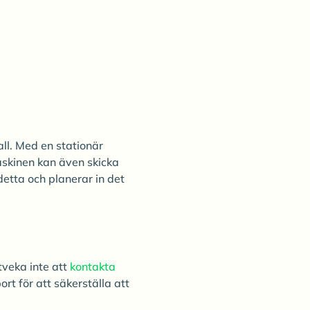
all. Med en stationär
askinen kan även skicka
detta och planerar in det
tveka inte att
kontakta
rt för att säkerställa att