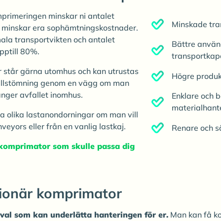
primeringen minskar ni antalet
Minskade tra
h minskar era sophämtningskostnader.
la transportvikten och antalet
Bättre använ
pptill 80%.
transportkap
r står gärna utomhus och kan utrustas
Högre produkt
fallstömning genom en vägg om man
änger avfallet inomhus.
Enklare och 
materialhant
a olika lastanondorningar om man vill
nveyors eller från en vanlig lastkaj.
Renare och s
 komprimator som skulle passa dig
ationär komprimator
llval som kan underlätta hanteringen för er.
Man kan få ko