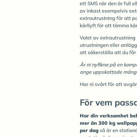
ett SMS när den är full 
av inkast exempelvis extr
extrautrustning för att 
kärllyft för att tömma kä
Valet av extrautrustning
utrustningen eller anlägg
att säkerställa att du få
Är ni nyfikna på en komp
ange uppskattade mängder
Har ni svårt för att avg
För vem passa
Har din verksamhet be
mer än 300 kg wellpapp,
per dag
så är en station