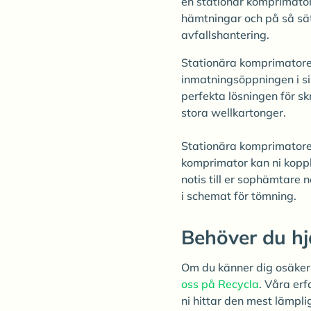
en stationär komprimator
hämtningar och på så sä
avfallshantering.
Stationära komprimatore
inmatningsöppningen i si
perfekta lösningen för 
stora wellkartonger.
Stationära komprimatorer 
komprimator kan ni koppl
notis till er sophämtare 
i schemat för tömning.
Behöver du hj
Om du känner dig osäker 
oss på Recycla
. Våra erf
ni hittar den mest lämpli