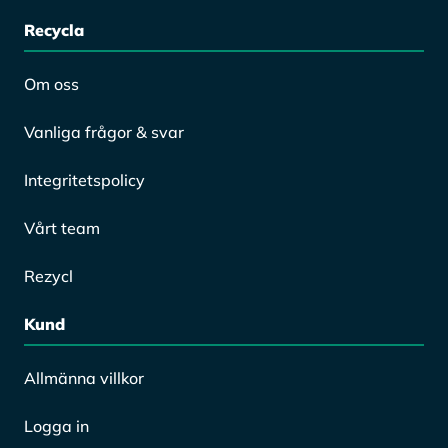
för
blandat
park-
avfall
Recycla
&
trädgårdsavfall
Om oss
Vanliga frågor & svar
Integritetspolicy
Vårt team
Rezycl
Kund
Allmänna villkor
Logga in