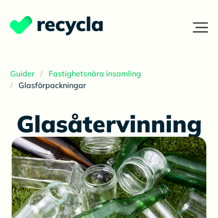
Guider
Fastighetsnära insamling
Glasförpackningar
Glasåtervinning