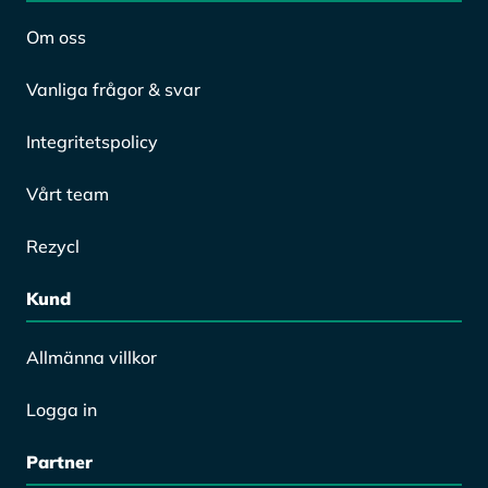
trädgårdsavfall
Om oss
Vanliga frågor & svar
Integritetspolicy
Vårt team
Rezycl
Kund
Allmänna villkor
Logga in
Partner